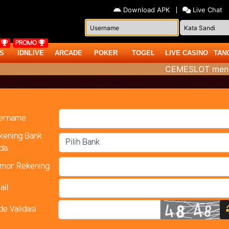
Download APK
Live Chat
O
PROMO
S
IDNLIVE
ARCADE
POKER
TOGEL
LIVE CASINO
TAN
CEMESLOT menghadirkan sistem D
ername
kening Bank
da
mor Rekening
ail
e Validasi