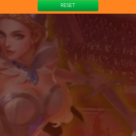
RESET