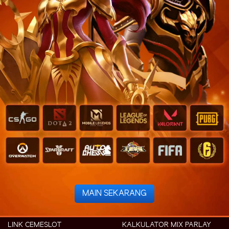
MAIN SEKARANG
LINK CEMESLOT
KALKULATOR MIX PARLAY