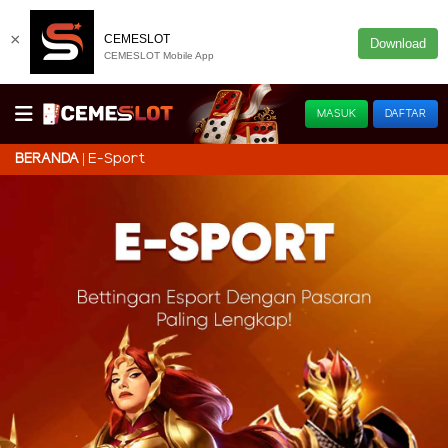
×
CEMESLOT
Download
CEMESLOT Mobile App
MASUK
DAFTAR
E-Sport
BERANDA