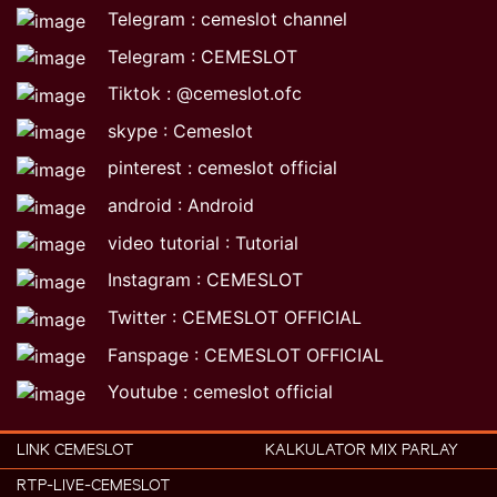
Telegram : cemeslot channel
Telegram : CEMESLOT
Tiktok : @cemeslot.ofc
skype : Cemeslot
pinterest : cemeslot official
android : Android
video tutorial : Tutorial
Instagram : CEMESLOT
Twitter : CEMESLOT OFFICIAL
Fanspage : CEMESLOT OFFICIAL
Youtube : cemeslot official
LINK CEMESLOT
KALKULATOR MIX PARLAY
RTP-LIVE-CEMESLOT