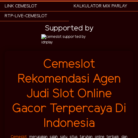
LINK CEMESLOT
KALKULATOR MIX PARLAY
RTP-LIVE-CEMESLOT
Supported by
Cemeslot
Rekomendasi Agen
Judi Slot Online
Gacor Terpercaya Di
Indonesia
Cemeslot
merupakan salah satu situs taruhan online terbaik dan